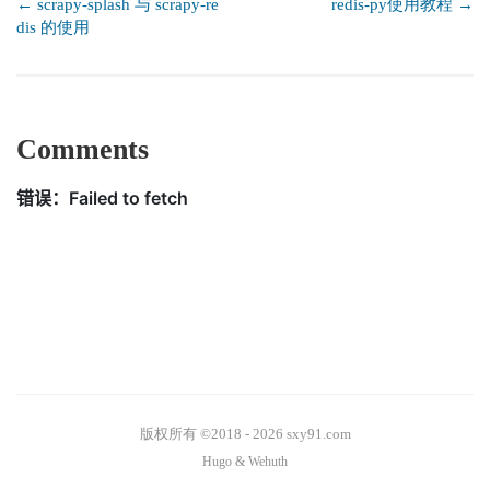
← scrapy-splash 与 scrapy-re
redis-py使用教程 →
dis 的使用
Comments
版权所有 ©2018 - 2026 sxy91.com
Hugo
&
Wehuth